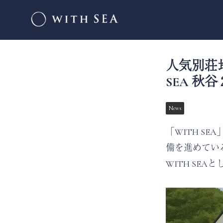
人気別荘
SEA 秋谷
News
「WITH SE
備を進めている
WITH SE