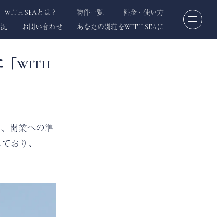
WITH SEAとは？
物件一覧
料金・使い方
状況
お問い合わせ
あなたの別荘をWITH SEAに
「WITH
得し、開業への準
しており、