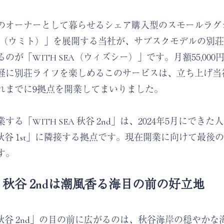
のオーナーとして暮らせるシェア購入型のスモールラグ
TO（ウミト）」を展開する当社が、サブスクモデルの別
のが「WITH SEA（ウィズシー）」です。月額55,00
軽に別荘ライフを楽しめるこのサービスは、立ち上げ当
れまでに9拠点を開業してまいりました。
する「WITH SEA 秋谷 2nd」は、2024年5月にできた
EA 秋谷 1st」に隣接する拠点です。現在開業に向けて最
す。
EA 秋谷 2ndは潮風香る海目の前の好立地
EA 秋谷 2nd」の目の前に広がるのは、秋谷海岸の穏やか