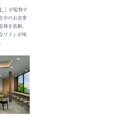
ユ）
」が監修す
。滞在中のお食事
監修を依頼。
なワインが味
。