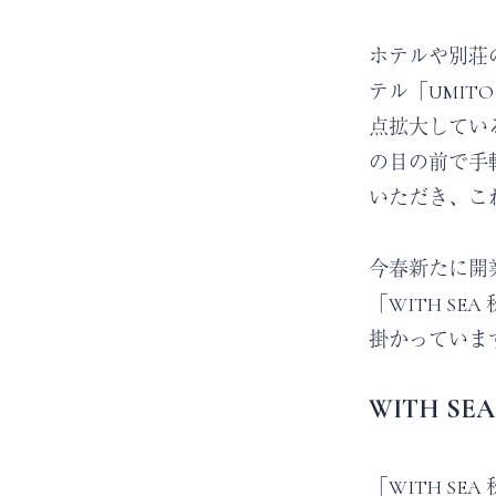
ホテルや別荘
テル「UMI
点拡大している
の目の前で手
いただき、こ
今春新たに開業
「WITH S
掛かっていま
WITH S
「WITH S