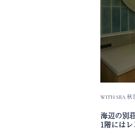
WITH SE
海辺の別
1階にはレス