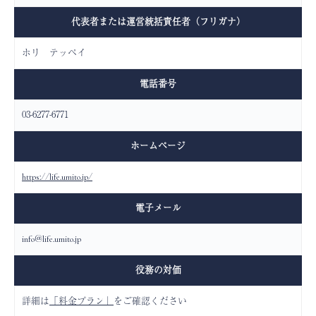
代表者または
運営統括責任者
（フリガナ）
ホリ テッペイ
電話番号
03-6277-6771
ホームページ
https://life.umito.jp/
電子メール
info@life.umito.jp
役務の対価
詳細は
「料金プラン」
をご確認ください