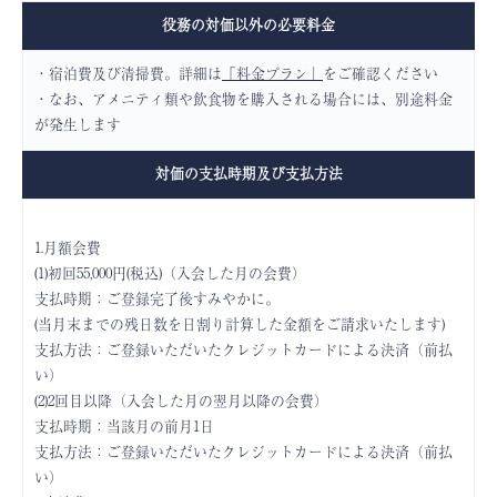
役務の対価以外の
必要料金
・宿泊費及び清掃費。詳細は
「料金プラン」
をご確認ください
・なお、アメニティ類や飲食物を購入される場合には、別途料金
が発生します
対価の支払時期及び
支払方法
1.月額会費
(1)初回55,000円(税込)（入会した月の会費）
支払時期：ご登録完了後すみやかに。
(当月末までの残日数を日割り計算した金額をご請求いたします)
支払方法：ご登録いただいたクレジットカードによる決済（前払
い）
(2)2回目以降（入会した月の翌月以降の会費）
支払時期：当該月の前月1日
支払方法：ご登録いただいたクレジットカードによる決済（前払
い）