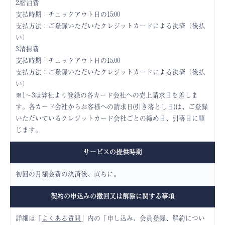
2.宿泊費
支払時期：チェックアウト日の15:00
支払方法：ご登録いただいたクレジットカードによる決済（後払
い）
3.清掃費
支払時期：チェックアウト日の15:00
支払方法：ご登録いただいたクレジットカードによる決済（後払
い）
※1～3は弊社より登録の各カード会社への売上請求日を差しま
す。各カード会社からお客様への請求日(引き落とし日)は、ご登録
いただいているクレジットカード会社ごとの締め日、引落日に順
じます。
サービスの提供時期
初回の月額会費の決済後、直ちに。
契約の申込みの撤回又は
解除に関する事項
詳細は「
よくある質問
」内の「申し込み、会員登録、解約につい