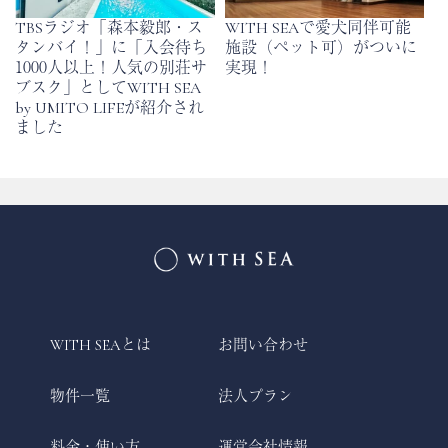
TBSラジオ「森本毅郎・ス
WITH SEAで愛犬同伴可能
タンバイ！」に「入会待ち
施設（ペット可）がついに
1000人以上！人気の別荘サ
実現！
ブスク」としてWITH SEA
by UMITO LIFEが紹介され
ました
WITH SEAとは
お問い合わせ
物件一覧
法人プラン
料金・使い方
運営会社情報