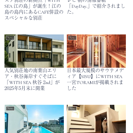
スク別荘の新拠点「WITH
レビ 朝の情報番組
SEA 江の島」が誕生！江の
「DayDay.」で紹介されまし
島の島内にあるCAFE併設の
た。
スペシャルな別荘
News
News
人気別荘地の南葉山エリ
日本最大規模のサウナメデ
ア・秋谷海岸すぐそばに
ィア【SISU】にWITH SEA
「WITH SEA 秋谷 2nd」が
一宮TORAMIが掲載されま
2025年5月末に開業
した
News
News