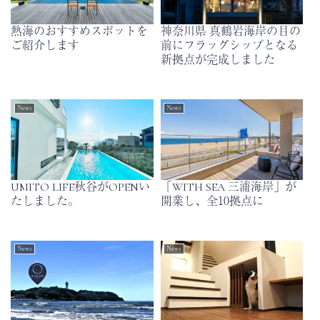
熱海のおすすめスポットを
神奈川県 真鶴岩海岸の目の
ご紹介します
前にフラッグシップとなる
新拠点が完成しました
News
News
UMITO LIFE秋谷がOPENい
「WITH SEA 三浦海岸」が
たしました。
開業し、全10拠点に
News
News